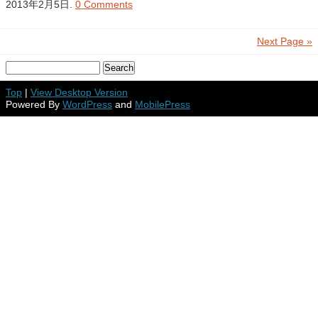
2013年2月5日.
0 Comments
Next Page »
Top
|
View Desktop Version
Powered By
WordPress
and
MobilePress