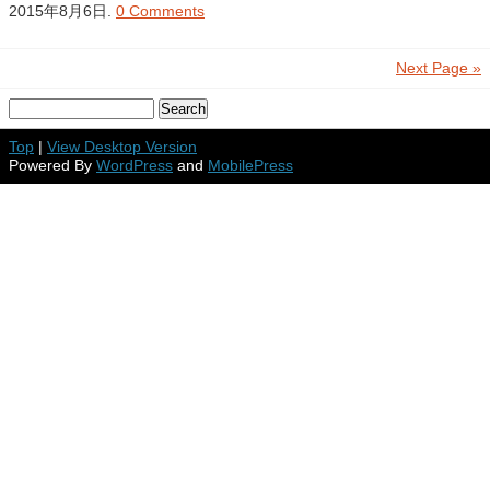
2015年8月6日.
0 Comments
Next Page »
Top
|
View Desktop Version
Powered By
WordPress
and
MobilePress