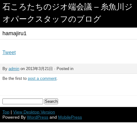
石ころたちのジオ端会議 – 糸魚川ジ
オパークスタッフのブログ
hamajiru1
Tweet
By
admin
on 2013年3月21日 · Posted in
Be the first to
post a comment
.
Top
|
View Desktop Version
Powered By
WordPress
and
MobilePress