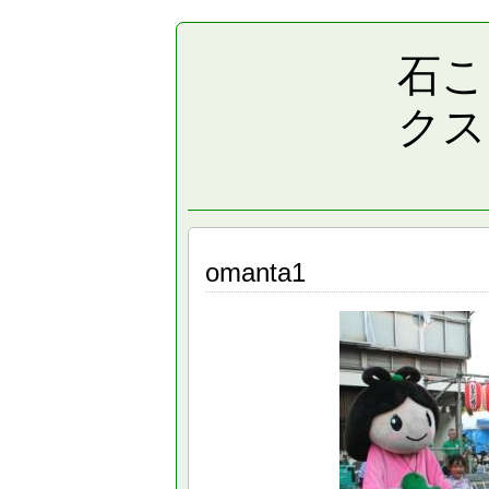
石こ
クス
omanta1