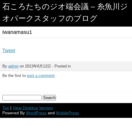
石ころたちのジオ端会議 – 糸魚川ジ
オパークスタッフのブログ
iwanamasu1
Tweet
By
admin
on 2013年8月12日 · Posted in
Be the first to
post a comment
.
Top
|
View Desktop Version
Powered By
WordPress
and
MobilePress