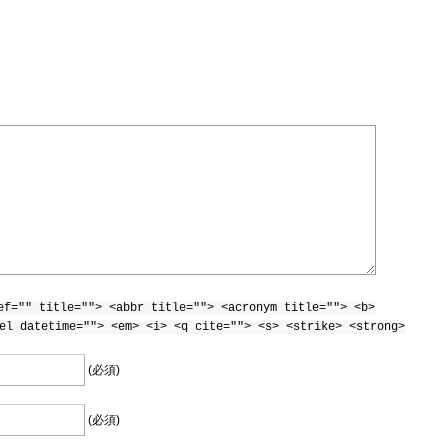
ef="" title=""> <abbr title=""> <acronym title=""> <b>
el datetime=""> <em> <i> <q cite=""> <s> <strike> <strong>
(必須)
(必須)