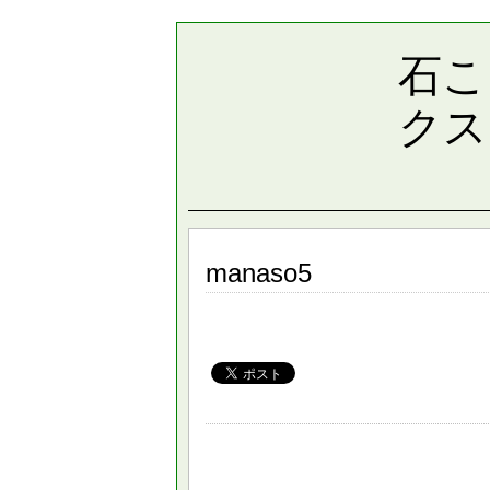
石こ
クス
manaso5