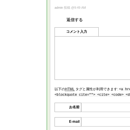
admin
投稿 @9:49 AM
返信する
コメント入力
以下の
HTML
タグと属性が利用できます:
<a hr
<blockquote cite=""> <cite> <code> <d
お名前
E-mail